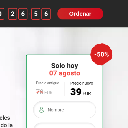
0
2
6
5
4
Ordenar
:
:
Solo hoy
07 agosto
Precio antiguo
Precio nuevo
39
78
EUR
EUR
eles
do la