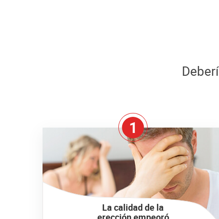
Deberí
1
La calidad de la
erección empeoró