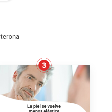
sterona
3
La piel se vuelve
menos elástica